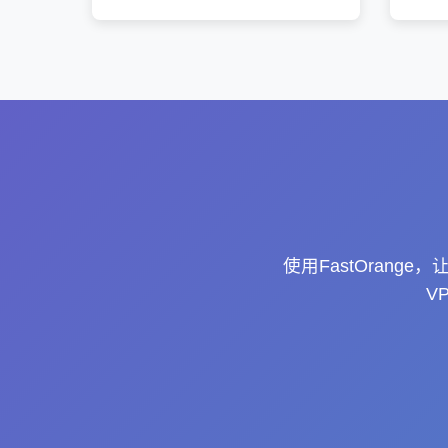
使用FastOran
V